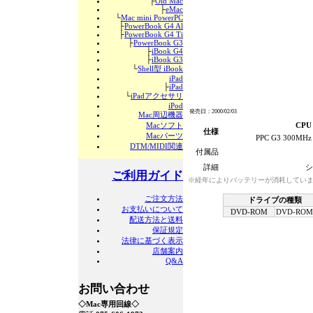
├
Old Mac
├
eMac
└
Mac mini PowerPC
├
PowerBook G4 Al
├
PowerBook G4 Ti
├
PowerBook G3
├
iBook G4
├
iBook G3
└
Shell型 iBook
iPad
├
iPad
└
iPadアクセサリ
iPod
発売日：2000/02/03
Mac周辺機器
Macソフト
CPU
仕様
Macパーツ
PPC G3 300MHz
DTM/MIDI関連
付属品
詳細
シ
ご利用ガイド
※経年によりバッテリーが消耗していま
ご注文方法
ドライブの種類
お支払いについて
DVD-ROM
DVD-ROM
配送方法と送料
保証規定
法律に基づく表示
店舗案内
Q&A
お問い合わせ
◇Mac専用回線◇