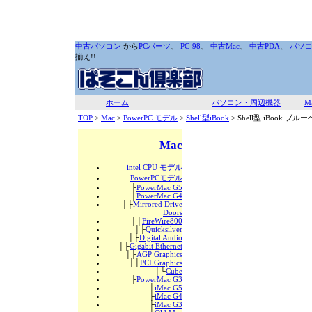
中古パソコン
から
PCパーツ
、
PC-98
、
中古Mac
、
中古PDA
、
パソ
揃え!!
ホーム
パソコン・周辺機器
M
TOP
>
Mac
>
PowerPC モデル
>
Shell型iBook
> Shell型 iBook ブ
Mac
intel CPU モデル
PowerPCモデル
├
PowerMac G5
├
PowerMac G4
│├
Mirrored Drive
Doors
│├
FireWire800
│├
Quicksilver
│├
Digital Audio
│├
Gigabit Ethernet
│├
AGP Graphics
│├
PCI Graphics
│└
Cube
├
PowerMac G3
├
iMac G5
├
iMac G4
├
iMac G3