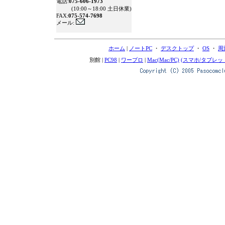
電話:
075-606-1973
(10:00～18:00 土日休業)
FAX:
075-574-7698
メール:
ホーム
|
ノートPC
・
デスクトップ
・
OS
・
周
別館 |
PC98
|
ワープロ
|
Mac(Mac/PC)
(スマホ/タブレッ