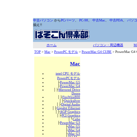
中古パソコン
から
PCパーツ
、
PC-98
、
中古Mac
、
中古PDA
、
パソ
揃え!!
ホーム
パソコン・周辺機器
M
TOP
>
Mac
>
PowerPC モデル
>
PowerMac G4 CUBE
> PowerMac G4
Mac
intel CPU モデル
PowerPCモデル
├
PowerMac G5
├
PowerMac G4
│├
Mirrored Drive
Doors
│├
FireWire800
│├
Quicksilver
│├
Digital Audio
│├
Gigabit Ethernet
│├
AGP Graphics
│├
PCI Graphics
│└
Cube
├
PowerMac G3
├
iMac G5
├
iMac G4
├
iMac G3