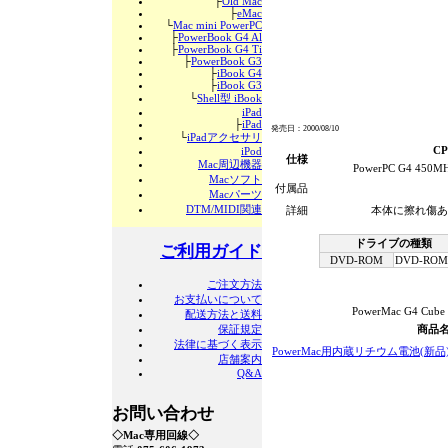
├
Old Mac
├
eMac
└
Mac mini PowerPC
├
PowerBook G4 Al
├
PowerBook G4 Ti
├
PowerBook G3
├
iBook G4
├
iBook G3
└
Shell型 iBook
iPad
├
iPad
発売日：2000/08/10
└
iPadアクセサリ
C
iPod
仕様
Mac周辺機器
PowerPC G4 450M
Macソフト
付属品
Macパーツ
DTM/MIDI関連
詳細
本体に擦れ傷あ
ドライブの種類
ご利用ガイド
DVD-ROM
DVD-ROM
ご注文方法
お支払いについて
PowerMac G4 Cu
配送方法と送料
保証規定
商品
法律に基づく表示
PowerMac用内蔵リチウム電池(新品
店舗案内
Q&A
お問い合わせ
◇Mac専用回線◇