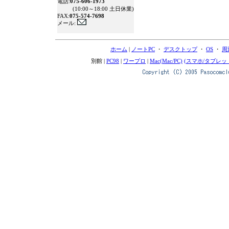
電話:
075-606-1973
(10:00～18:00 土日休業)
FAX:
075-574-7698
メール:
ホーム
|
ノートPC
・
デスクトップ
・
OS
・
周
別館 |
PC98
|
ワープロ
|
Mac(Mac/PC)
(スマホ/タブレッ