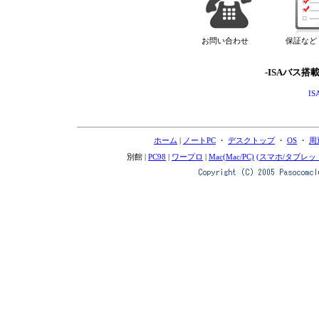
お問い合わせ
保証など
-ISAバス搭
IS
ホーム
|
ノートPC
・
デスクトップ
・
OS
・
周
別館 |
PC98
|
ワープロ
|
Mac(Mac/PC)
(スマホ/タブレッ