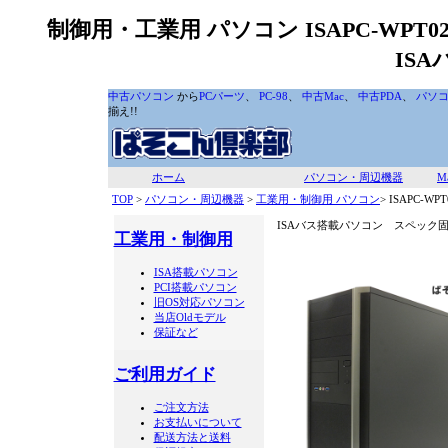
制御用・工業用 パソコン ISAPC-WPT
IS
中古パソコン
から
PCパーツ
、
PC-98
、
中古Mac
、
中古PDA
、
パソ
揃え!!
ホーム
パソコン・周辺機器
M
TOP
>
パソコン・周辺機器
>
工業用・制御用 パソコン
> ISAPC-WPT
ISAバス搭載パソコン スペッ
工業用・制御用
ISA搭載パソコン
PCI搭載パソコン
旧OS対応パソコン
当店Oldモデル
保証など
ご利用ガイド
ご注文方法
お支払いについて
配送方法と送料