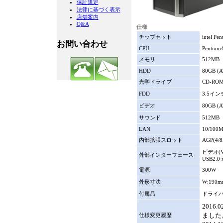
保証規定
法律に基づく表示
店舗案内
Q&A
仕様
チップセット
intel Pe
お問い合わせ
CPU
Pentium
メモリ
512MB
HDD
80GB (A
光学ドライブ
CD-ROM
FDD
3.5イン
ビデオ
80GB (A
サウンド
512MB
LAN
10/100M
内部拡張スロット
AGP(4/8X
ビデオ(VGA
外部インターフェース
USB2.0 
電源
300W
外形寸法
W:190m
付属品
ドライ
201
ました
仕様変更履歴