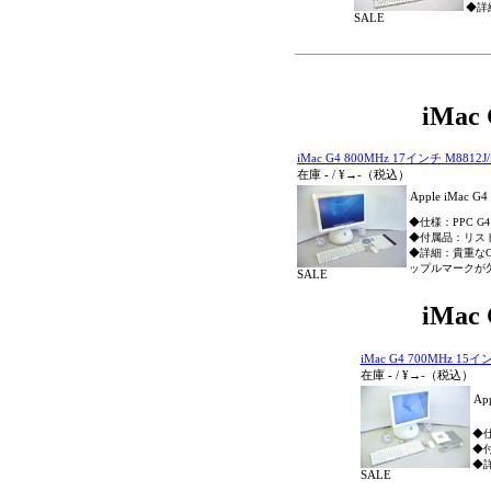
◆詳
SALE
iMa
iMac G4 800MHz 17インチ M8812J
在庫
-
/
¥→
-
（税込）
Apple iMac G
◆仕様：PPC G4 80
◆付属品：リス
◆詳細：貴重な
ップルマークが
SALE
iMa
iMac G4 700MHz 15イ
在庫
-
/
¥→
-
（税込）
Ap
◆仕様
◆
◆
SALE