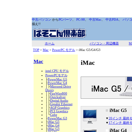
中古パソコン
から
PCパーツ
、
PC-98
、
中古Mac
、
中古PDA
、
パソ
揃え!!
ホーム
パソコン・周辺機器
M
TOP
>
Mac
>
PowerPC モデル
> iMac G5/G4/G3
Mac
iMac
intel CPU モデル
PowerPCモデル
├
PowerMac G5
├
PowerMac G4
│├
Mirrored Drive
Doors
│├
FireWire800
│├
Quicksilver
│├
Digital Audio
│├
Gigabit Ethernet
│├
AGP Graphics
■
iMac G5
│├
PCI Graphics
│└
Cube
├
PowerMac G3
▼
20インチ 最終モデ
├
iMac G5
▼
17インチ 最終モデ
├
iMac G4
├
iMac G3
■
iMac G4