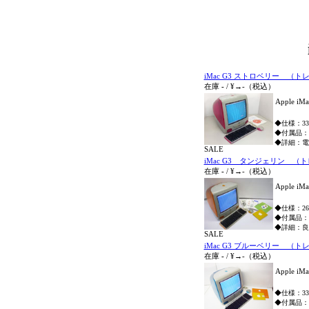
iMac G3 ストロベリー （トレー
在庫
-
/
¥→
-
（税込）
Apple 
◆仕様：333M
◆付属品：
◆詳細：電
SALE
iMac G3 タンジェリン （トレー
在庫
-
/
¥→
-
（税込）
Apple 
◆仕様：266M
◆付属品：
◆詳細：良
SALE
iMac G3 ブルーベリー （トレー
在庫
-
/
¥→
-
（税込）
Apple 
◆仕様：333M
◆付属品：