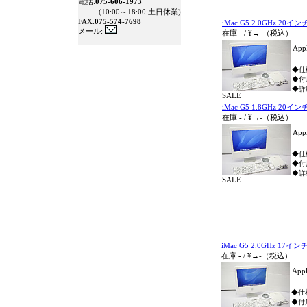
電話:
075-606-1973
(10:00～18:00 土日休業)
FAX:
075-574-7698
iMac G5 2.0GHz 20イン
メール:
在庫
-
/
¥→
-
（税込）
App
◆仕様：
◆付
◆詳
SALE
iMac G5 1.8GHz 20イン
在庫
-
/
¥→
-
（税込）
App
◆仕様：
◆付
◆詳
SALE
iMac G5 2.0GHz 17インチ
在庫
-
/
¥→
-
（税込）
App
◆仕様：
◆付