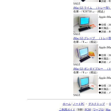
◆詳細：年
SALE
iMac G3 ライム （トレー型） M
在庫
-
/
¥29750→
-
（税込）
Apple 
◆仕様：266M
◆付属品：
◆詳細：本
SALE
iMac G3 グレープ （トレー型） 
在庫
-
/
¥→
-
（税込）
Apple 
◆仕様：266M
◆付属品：
◆詳細：メ
SALE
iMac G3 ボンダイブルー （トレ
在庫
-
/
¥→
-
（税込）
Apple 
◆仕様：233M
◆付属品：
◆詳細：メ
SALE
ホーム
|
ノートPC
・
デスクトップ
・
O
ご利用ガイド
| 別館 |
PC98
|
ワープロ
|
Mac