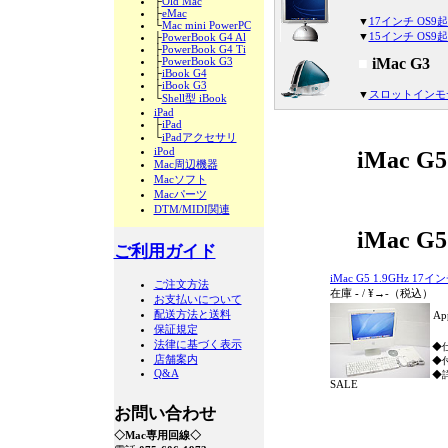
├
Old Mac
├
eMac
▼
17インチ OS9
└
Mac mini PowerPC
▼
15インチ OS9
├
PowerBook G4 Al
├
PowerBook G4 Ti
├
PowerBook G3
■
iMac G3
├
iBook G4
├
iBook G3
▼
スロットインモ
└
Shell型 iBook
iPad
├
iPad
└
iPadアクセサリ
iPod
iMac G
Mac周辺機器
Macソフト
Macパーツ
DTM/MIDI関連
iMac G
ご利用ガイド
iMac G5 1.9GHz 17イ
ご注文方法
在庫
-
/
¥→
-
（税込）
お支払いについて
配送方法と送料
Ap
保証規定
法律に基づく表示
◆仕
店舗案内
◆
Q&A
◆詳
SALE
お問い合わせ
◇Mac専用回線◇