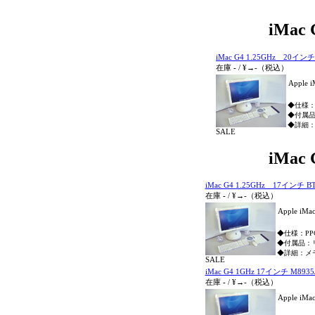
iMa
iMac G4 1.25GHz 20インチ
在庫
-
/
¥→
-
（税込）
Apple 
◆仕様：PP
◆付属
◆詳細：
SALE
iMa
iMac G4 1.25GHz 17インチ B
在庫
-
/
¥→
-
（税込）
Apple iM
◆仕様：PPC G
◆付属品：
◆詳細：メ
SALE
iMac G4 1GHz 17インチ M8935
在庫
-
/
¥→
-
（税込）
Apple iM