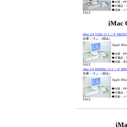
◆仕様：PPC G
◆付属品：
◆詳細：メ
SALE
iMa
iMac G4 1GHz 15インチ M9285
在庫
-
/
¥→
-
（税込）
Apple iM
◆仕様：PPC 
◆付属品：
◆詳細：本
SALE
iMac G4 800MHz 15インチ M85
在庫
-
/
¥→
-
（税込）
Apple iM
◆仕様：PPC G
◆付属品：
◆詳細：メ
SALE
iM