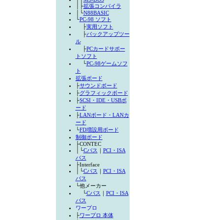
│├
拡張コンパイラ
│└
N88BASIC
└
PC-98 ソフト
├
実用ソフト
├
バックアップツー
ル
├
PCカードサポー
トソフト
└
PC-98ゲームソフ
ト
拡張ボード
├
サウンドボード
├
グラフィックボード
├
SCSI・IDE・USBボ
ード
├
LANボード・LANカ
ード
└
FD増設用ボード
制御ボード
├CONTEC
│└
Cバス
｜
PCI・ISA
バス
├Interface
│└
Cバス
｜
PCI・ISA
バス
└他メーカー
└
Cバス
｜
PCI・ISA
バス
ワープロ
├
ワープロ 本体