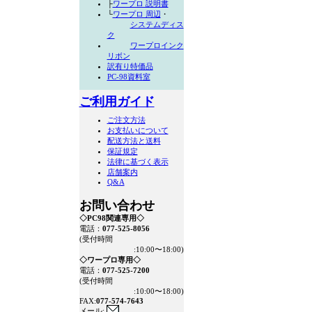
├
ワープロ 説明書
└
ワープロ 周辺
・
システムディス
ク
ワープロインク
リボン
訳有り特価品
PC-98資料室
ご利用ガイド
ご注文方法
お支払いについて
配送方法と送料
保証規定
法律に基づく表示
店舗案内
Q&A
お問い合わせ
◇PC98関連専用◇
電話：
077-525-8056
(受付時間
:10:00〜18:00)
◇ワープロ専用◇
電話：
077-525-7200
(受付時間
:10:00〜18:00)
FAX:
077-574-7643
メール: