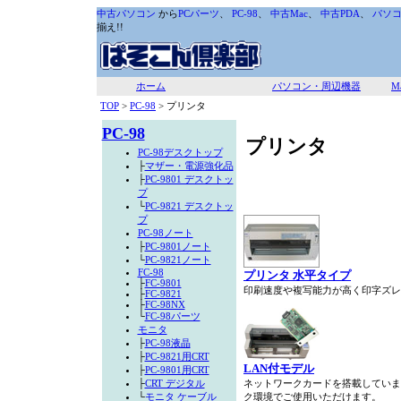
中古パソコン
から
PCパーツ
、
PC-98
、
中古Mac
、
中古PDA
、
パソ
揃え!!
ホーム
パソコン・周辺機器
M
TOP
>
PC-98
> プリンタ
PC-98
プリンタ
PC-98デスクトップ
├
マザー・電源強化品
├
PC-9801 デスクトッ
プ
└
PC-9821 デスクトッ
プ
PC-98ノート
├
PC-9801ノート
└
PC-9821ノート
FC-98
プリンタ 水平タイプ
├
FC-9801
印刷速度や複写能力が高く印字ズレ
├
FC-9821
├
FC-98NX
└
FC-98パーツ
モニタ
├
PC-98液晶
├
PC-9821用CRT
LAN付モデル
├
PC-9801用CRT
├
CRT デジタル
ネットワークカードを搭載していま
└
モニタ ケーブル
ク環境でご使用いただけます。