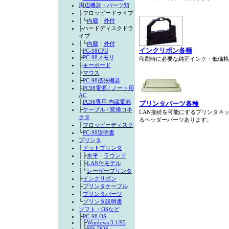
周辺機器・パーツ類
├フロッピードライブ
│└
内蔵
｜
外付
├ハードディスクドラ
イブ
│└
内蔵
｜
外付
インクリボン各種
├
PC-98CPU
├
PC-98メモリ
印刷時に必要な純正インク・低価格
├
キーボード
├
マウス
├
PC-98拡張機器
├
PC98電源 / ノート用
AC
├
PC98専用 内蔵電池
プリンタパーツ各種
├
ケーブル / 変換コネ
LAN接続を可能にするプリンタネ
クタ
るヘッダーパーツあります。
├
フロッピーディスク
└
PC-98説明書
プリンタ
├
ドットプリンタ
│├
水平
｜
ラウンド
│├
LAN付モデル
│└
レーザープリンタ
├
インクリボン
├
プリンタケーブル
├
プリンタパーツ
└
プリンタ説明書
ソフト・OSなど
├
PC-98 OS
│├
Windows 3.1/95
│├
MS-DOS